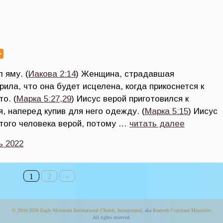
 яму. (
Иакова 2:14
) Женщина, страдавшая
рила, что она будет исцелена, когда прикоснется к
о. (
Марка 5:27,29
) Иисус верой приготовился к
 наперед купив для него одежду. (
Марка 5:15
) Иисус
того человека верой, потому …
читать далее
ь 2022
1
2
»
© 2004-2026
Eagle Mountain International Church, Incorporated
, aka
Kenneth Copeland Ministries
All rights reserved.