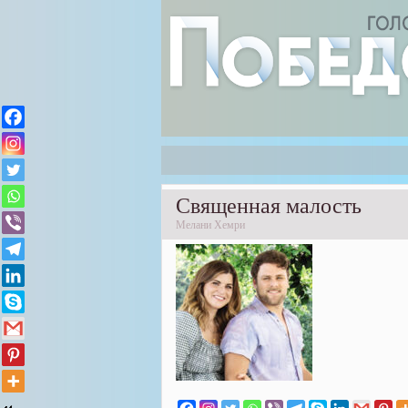
Священная малость
Мелани Хемри