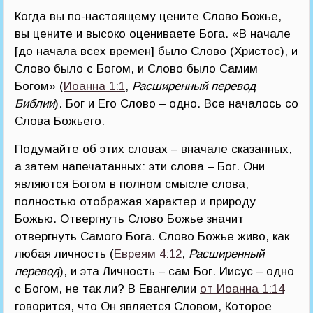
Когда вы по-настоящему цените Слово Божье,
вы цените и высоко оцениваете Бога. «В начале
[до начала всех времен] было Слово (Христос), и
Слово было с Богом, и Слово было Самим
Богом» (
Иоанна 1:1
,
Расширенный перевод
Библии
). Бог и Его Слово – одно. Все началось со
Слова Божьего.
Подумайте об этих словах – вначале сказанных,
а затем напечатанных: эти слова – Бог. Они
являются Богом в полном смысле слова,
полностью отображая характер и природу
Божью. Отвергнуть Слово Божье значит
отвергнуть Самого Бога. Слово Божье живо, как
любая личность (
Евреям 4:12
,
Расширенный
перевод
), и эта Личность – сам Бог. Иисус – одно
с Богом, не так ли? В Евангелии
от Иоанна 1:14
говорится, что Он является Словом, Которое