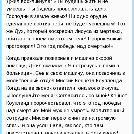
Джил воскликнула: «Ты будешь жить и не
умрешь! Ты будешь провозглашать дела
Господни в земле живых! Ни одно орудие,
сделанное против тебя, не будет успешным! Тот
же Дух, Который воскресил Иисуса из мертвых,
обитает в твоем смертном теле! Пророк Божий
проговорил! Это год победы над смертью!»
Когда приехали пожарные и машина скорой
помощи, Джил сказала: «Я встречусь с вами в
больнице». Сев в свою машину, она позвонила в
молитвенный отдел Миссии Кеннета Коупленда.
Когда на ее звонок ответили, она воскликнула:
«Послушайте меня! Согласитесь со мной! Кеннет
Коупленд пророчествовал, что это год победы
над смертью! Мой муж не умрет!» Молитвенный
сотрудник Миссии переключил ее на громкую
связь, и она услышала, как все, кто там
присутствовал, начали воздавать Богу хвалу!