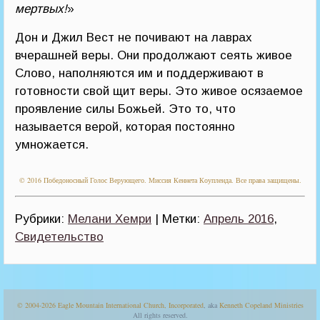
мертвых!
»
Дон и Джил Вест не почивают на лаврах
вчерашней веры. Они продолжают сеять живое
Слово, наполняются им и поддерживают в
готовности свой щит веры. Это живое осязаемое
проявление силы Божьей. Это то, что
называется верой, которая постоянно
умножается.
© 2016 Победоносный Голос Верующего. Миссия Кеннета Коупленда. Все права защищены.
Рубрики:
Мелани Хемри
| Метки:
Апрель 2016
,
Свидетельство
© 2004-2026
Eagle Mountain International Church, Incorporated
, aka
Kenneth Copeland Ministries
All rights reserved.