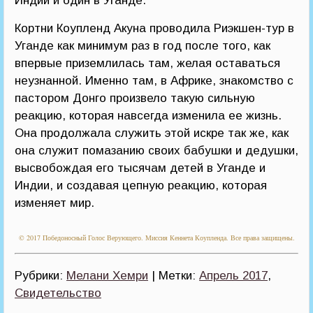
Индии и один в Уганде.
Кортни Коупленд Акуна проводила Риэкшен-тур в
Уганде как минимум раз в год после того, как
впервые приземлилась там, желая оставаться
неузнанной. Именно там, в Африке, знакомство с
пастором Донго произвело такую сильную
реакцию, которая навсегда изменила ее жизнь.
Она продолжала служить этой искре так же, как
она служит помазанию своих бабушки и дедушки,
высвобождая его тысячам детей в Уганде и
Индии, и создавая цепную реакцию, которая
изменяет мир.
© 2017 Победоносный Голос Верующего. Миссия Кеннета Коупленда. Все права защищены.
Рубрики:
Мелани Хемри
| Метки:
Апрель 2017
,
Свидетельство