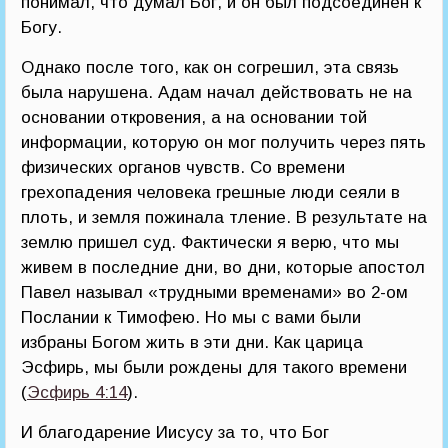
понимал, что думал Бог, и он был подсоединен к
Богу.
Однако после того, как он согрешил, эта связь
была нарушена. Адам начал действовать не на
основании откровения, а на основании той
информации, которую он мог получить через пять
физических органов чувств. Со времени
грехопадения человека грешные люди сеяли в
плоть, и земля пожинала тление. В результате на
землю пришел суд. Фактически я верю, что мы
живем в последние дни, во дни, которые апостол
Павел называл «трудными временами» во 2-ом
Послании к Тимофею. Но мы с вами были
избраны Богом жить в эти дни. Как царица
Эсфирь, мы были рождены для такого времени
(
Эсфирь 4:14
).
И благодарение Иисусу за то, что Бог