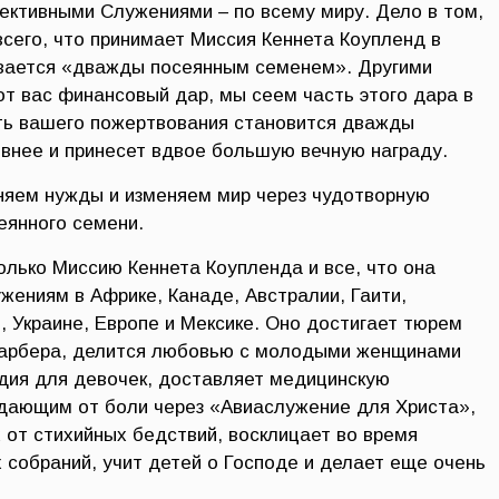
ктивными Служениями – по всему миру. Дело в том,
всего, что принимает Миссия Кеннета Коупленд в
ывается «дважды посеянным семенем». Другими
от вас финансовый дар, мы сеем часть этого дара в
ть вашего пожертвования становится дважды
внее и принесет вдвое большую вечную награду.
няем нужды и изменяем мир через чудотворную
еянного семени.
лько Миссию Кеннета Коупленда и все, что она
жениям в Африке, Канаде, Австралии, Гаити,
 Украине, Европе и Мексике. Оно достигает тюрем
арбера, делится любовью с молодыми женщинами
дия для девочек, доставляет медицинскую
дающим от боли через «Авиаслужение для Христа»,
от стихийных бедствий, восклицает во время
 собраний, учит детей о Господе и делает еще очень