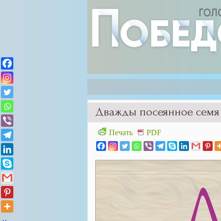
Дважды посеянное семя
Печать
PDF