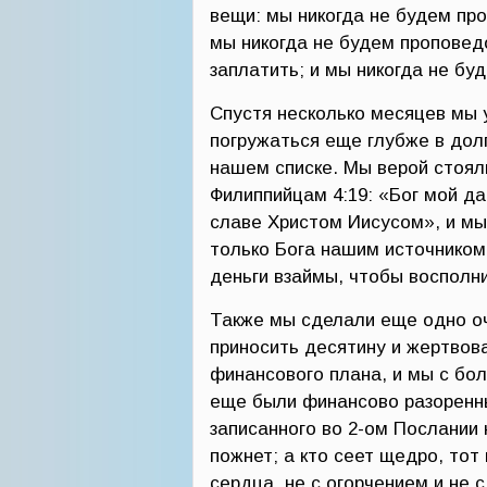
вещи: мы никогда не будем про
мы никогда не будем проповед
заплатить; и мы никогда не бу
Спустя несколько месяцев мы у
погружаться еще глубже в дол
нашем списке. Мы верой стояли
Филиппийцам 4:19: «Бог мой д
славе Христом Иисусом», и мы
только Бога нашим источником 
деньги взаймы, чтобы восполн
Также мы сделали еще одно оч
приносить десятину и жертвова
финансового плана, и мы с бо
еще были финансово разоренн
записанного во 2-ом Послании к
пожнет; а кто сеет щедро, то
сердца, не с огорчением и не