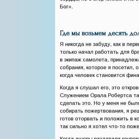
Бог».
Где мы возьмем десять до
Я никогда не забуду, как в пер
только начал работать для бр
в экипаж самолета, принадлеж
собрания, которое я посетил, о
когда человек становится фин
Когда я слушал его, это откро
Служением Орала Робертса так
сделать это. Но у меня не был
собирать пожертвования, я реш
готов оторвать и положить в к
так сильно я хотел что-то пож
Когда ашеры раздавали конвер