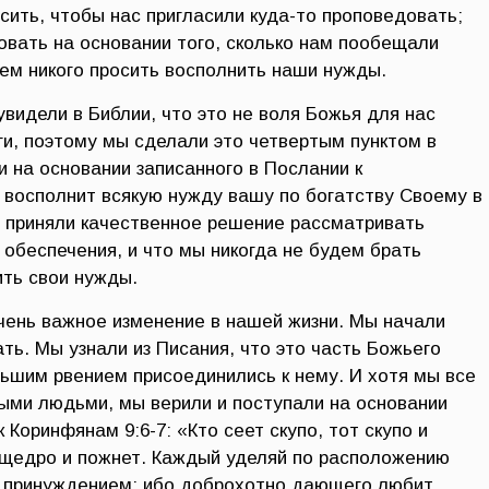
сить, чтобы нас пригласили куда-то проповедовать;
овать на основании того, сколько нам пообещали
дем никого просить восполнить наши нужды.
видели в Библии, что это не воля Божья для нас
ги, поэтому мы сделали это четвертым пунктом в
 на основании записанного в Послании к
а восполнит всякую нужду вашу по богатству Своему в
 приняли качественное решение рассматривать
обеспечения, и что мы никогда не будем брать
ить свои нужды.
ень важное изменение в нашей жизни. Мы начали
ть. Мы узнали из Писания, что это часть Божьего
льшим рвением присоединились к нему. И хотя мы все
ыми людьми, мы верили и поступали на основании
 Коринфянам 9:6-7: «Кто сеет скупо, тот скупо и
т щедро и пожнет. Каждый уделяй по расположению
 с принуждением; ибо доброхотно дающего любит