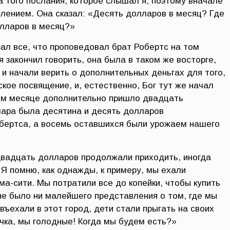
а того послания, которое слышал я, поэтому вначале
млением. Она сказал: «Десять долларов в месяц? Где
лларов в месяц?»
зал все, что проповедовал брат Робертс на том
я закончил говорить, она была в таком же восторге,
 и начали верить о дополнительных деньгах для того,
кое посвящение, и, естественно, Бог тут же начал
ем месяце дополнительно пришло двадцать
лара была десятина и десять долларов
бертса, а восемь оставшихся были урожаем нашего
двадцать долларов продолжали приходить, иногда
Я помню, как однажды, к примеру, мы ехали
а-сити. Мы потратили все до копейки, чтобы купить
 не было ни малейшего представления о том, где мы
въехали в этот город, дети стали прыгать на своих
очка, мы голодные! Когда мы будем есть?»