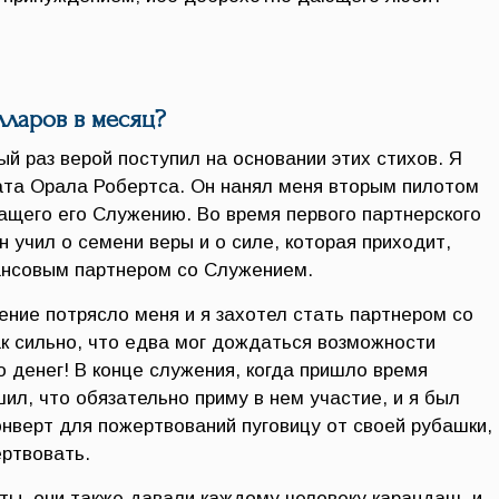
лларов в месяц?
вый раз верой поступил на основании этих стихов. Я
ата Орала Робертса. Он нанял меня вторым пилотом
ащего его Служению. Во время первого партнерского
н учил о семени веры и о силе, которая приходит,
ансовым партнером со Служением.
вение потрясло меня и я захотел стать партнером со
 сильно, что едва мог дождаться возможности
о денег! В конце служения, когда пришло время
ил, что обязательно приму в нем участие, и я был
онверт для пожертвований пуговицу от своей рубашки,
ертвовать.
ты, они также давали каждому человеку карандаш, и