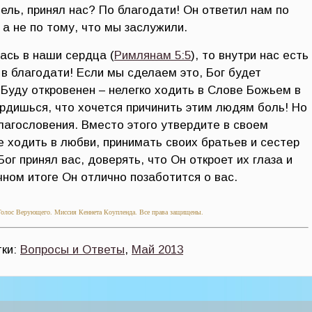
ель, принял нас? По благодати! Он ответил нам по
 а не по тому, что мы заслужили.
ась в наши сердца (
Римлянам 5:5
), то внутри нас есть
в благодати! Если мы сделаем это, Бог будет
 Буду откровенен – нелегко ходить в Слове Божьем в
ердишься, что хочется причинить этим людям боль! Но
благословения. Вместо этого утвердите в своем
е ходить в любви, принимать своих братьев и сестер
Бог принял вас, доверять, что Он откроет их глаза и
чном итоге Он отлично позаботится о вас.
олос Верующего. Миссия Кеннета Коупленда. Все права защищены.
тки:
Вопросы и Ответы
,
Май 2013