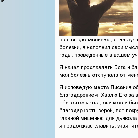
но я выздоравливаю, стал луч
болезни, я наполнил свои мысл
годы, проведенные в вашем уч
Я начал прославлять Бога и бл
моя болезнь отступала от меня
Я исповедую места Писания об
благодарением. Хвалю Его за 
обстоятельства, они могли быт
благодарность верой, все вокр
главной мишенью для дьявола 
я продолжаю славить, зная, ч