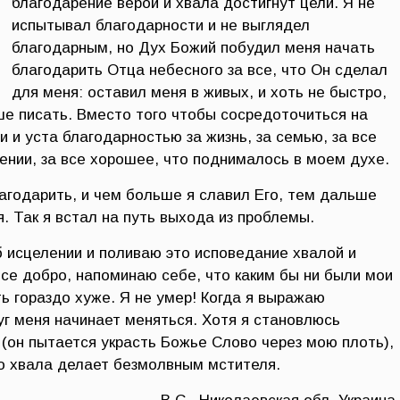
благодарение верой и хвала достигнут цели. Я не
испытывал благодарности и не выглядел
благодарным, но Дух Божий побудил меня начать
благодарить Отца небесного за все, что Он сделал
для меня: оставил меня в живых, и хоть не быстро,
ше писать. Вместо того чтобы сосредоточиться на
и и уста благодарностью за жизнь, за семью, за все
ении, за все хорошее, что поднималось в моем духе.
агодарить, и чем больше я славил Его, тем дальше
. Так я встал на путь выхода из проблемы.
 исцелении и поливаю это исповедание хвалой и
все добро, напоминаю себе, что каким бы ни были мои
ь гораздо хуже. Я не умер! Когда я выражаю
уг меня начинает меняться. Хотя я становлюсь
(он пытается украсть Божье Слово через мою плоть),
то хвала делает безмолвным мстителя.