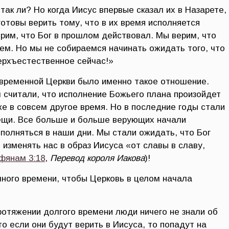
так ли? Но когда Иисус впервые сказал их в Назарете,
отовы верить тому, что в их время исполняется
ерим, что Бог в прошлом действовал. Мы верим, что
ем. Но мы не собираемся начинать ожидать того, что
ерхъестественное сейчас!»
овременной Церкви было именно такое отношение.
м считали, что исполнение Божьего плана произойдет
е в совсем другое время. Но в последние годы стали
ещи. Все больше и больше верующих начали
полняться в наши дни. Мы стали ожидать, что Бог
 изменять нас в образ Иисуса «от славы в славу,
фянам 3:18
,
Перевод короля Иакова
)!
ного времени, чтобы Церковь в целом начала
протяжении долгого времени люди ничего не знали об
то если они будут верить в Иисуса, то попадут на