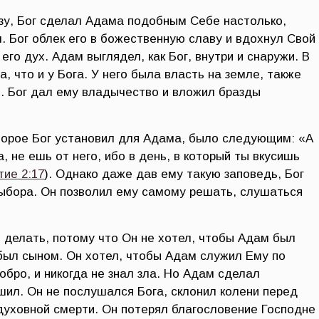
зу, Бог сделал Адама подобным Себе настолько,
. Бог облек его в божественную славу и вдохнул Свой
 его дух. Адам выглядел, как Бог, внутри и снаружи. В
, что и у Бога. У него была власть на земле, также
е. Бог дал ему владычество и вложил бразды
торое Бог установил для Адама, было следующим: «А
, не ешь от него, ибо в день, в который ты вкусишь
тие 2:17
). Однако даже дав ему такую заповедь, Бог
ыбора. Он позволил ему самому решать, слушаться
о делать, потому что Он не хотел, чтобы Адам был
был сыном. Он хотел, чтобы Адам служил Ему по
обро, и никогда не знал зла. Но Адам сделал
шил. Он не послушался Бога, склонил колени перед
духовной смерти. Он потерял благословение Господне