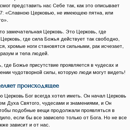
 смог представить нас Себе так, как это описывает
27: «Славною Церковью, не имеющею пятна, или
го».
то замечательная Церковь. Это Церковь, где
Церковь, где сила Божья действует так свободно,
я, хромые ноги становятся сильными, рак исчезает,
разум и тела людей.
, где Божье присутствие проявляется в чудесах и
лении чудотворной силы, которую люди могут видеть!
еделяет происходящее
ю Церковь Бог всегда хотел иметь. Он начал Церковь
ем Духа Святого, чудесами и знамениями, и Он
чтобы подобные вещи продолжали проявляться в
дило, если бы все зависело только от Бога. Но не все
кже зависит и от нас.