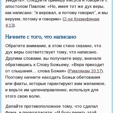
увидеть». Следуйте примеру Иисуса и говорите с
апостолом Павлом: «Но, имея тот же дух веры,
как написано: “я веровал, и потому говорил”, и мы
веруем, потому и говорим» (
2-ое Коринфянам
4:13
).
Начните с того, что написано
Обратите внимание, в этом стихе сказано, что
дух веры соответствует тому, что написано.
Другими словами, вы получаете веру, вначале
обратившись к Слову Божьему. «Вера приходит
от слышания… слова Божия» (
Римлянам 10:17
).
Поэтому начните находить Божьи обетования
или факты, которые гарантируют вам желаемое,
и верьте им целенаправленно, используя для
этого свою волю.
Делайте противоположное тому, что сделал
Фома, и провозгласите: «Я буду верить этой