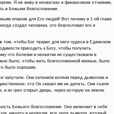
ергию. Я не живу в нехватках и финансовом отчаянии,
ть в Божьем благословении.
жьим планом для Его людей! Вот почему в 1-ой главе
когда создал человека, это благословил его и
в том, чтобы Бог творил для него чудеса в Едемском
одимости приходить к Богу, чтобы получить
ому что болезни и нехватки не существовали в
ужно было, чтобы жить благословенной жизнью, было
это было хорошим.
се запутали. Они склонили колени перед дьяволом и
инственное, что Он сказал им не делать. Они съели
а, и их грех открыл дверь, через которую на землю
ность Божьего благословения. Оно включает в себя
дуги, нищету и нехватки, все дела дьявола, который