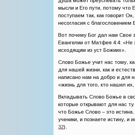
душа может преуспевать тольк
мысли и Его пути, потому что 
поступаем так, как говорит Он
несогласия с благословением 
Вот почему Бог дал нам Свое з
Евангелии от Матфея 4:4: «Не 
исходящим из уст Божиих».
Слово Божье учит нас тому, ка
для нашей жизни, как и естеств
написано нам на добро и для н
«жизнь для того, кто нашел их,
Вкладывать Слово Божье в свое
которые открывают для нас ту 
что Божье Слово – это истина.
ученики, и познаете истину, и
32
).