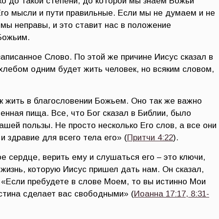
о до такой степени, до которой мы знаем Божьи
Его мысли и пути правильные. Если мы не думаем и не
, мы неправы, и это ставит нас в положение
Божьим.
аписанное Слово. По этой же причине Иисус сказал в
хлебом одним будет жить человек, но всяким словом,
к жить в благословении Божьем. Оно так же важно
енная пища. Все, что Бог сказал в Библии, было
ашей пользы. Не просто несколько Его слов, а все они
 и здравие для всего тела его» (
Притчи 4:22
).
 сердце, верить ему и слушаться его – это ключи,
жизнь, которую Иисус пришел дать нам. Он сказал,
 «Если пребудете в слове Моем, то вы истинно Мои
 истина сделает вас свободными» (
Иоанна 17:17, 8:31-