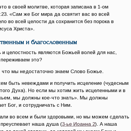
то в своей молитве, которая записана в 1-ом
23. «Сам же Бог мира да освятит вас во всей
ело во всей целости да сохранится без порока в
суса Христа».
твенным и благословенным
ь и целостность являются Божьей волей для нас,
ы переживаем это?
 что мы недостаточно знаем Слово Божье.
жем быть невеждами и получить исцеление (чудесным
того Духа). Но если мы хотим жить исцеленными и в
жьем, мы должны кое-что знать». Мы должны
ет Бог, и сотрудничать с Ним.
али во всем и были здоровыми, но мы можем сделать
а преуспевает наша душа (
3-ье Иоанна 2
). А наша