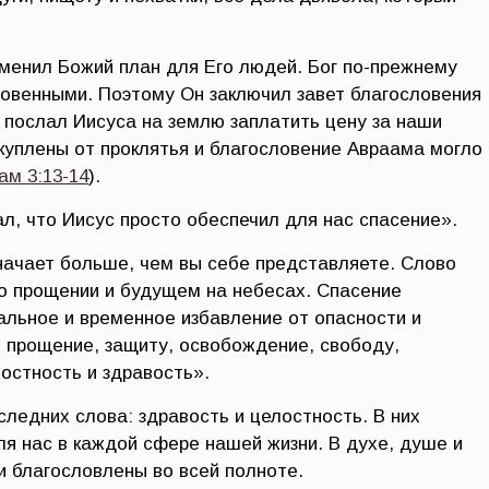
зменил Божий план для Его людей. Бог по-прежнему
ловенными. Поэтому Он заключил завет благословения
е послал Иисуса на землю заплатить цену за наши
скуплены от проклятья и благословение Авраама могло
ам 3:13-14
).
л, что Иисус просто обеспечил для нас спасение».
значает больше, чем вы себе представляете. Слово
 о прощении и будущем на небесах. Спасение
альное и временное избавление от опасности и
 прощение, защиту, освобождение, свободу,
остность и здравость».
ледних слова: здравость и целостность. В них
ля нас в каждой сфере нашей жизни. В духе, душе и
и благословлены во всей полноте.