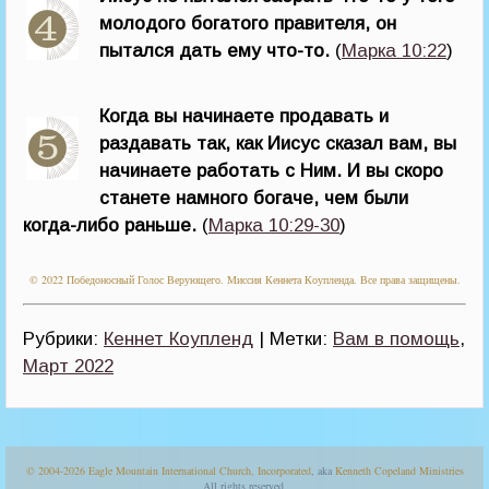
молодого богатого правителя, он
пытался дать ему что-то.
(
Марка 10:22
)
Когда вы начинаете продавать и
раздавать так, как Иисус сказал вам, вы
начинаете работать с Ним. И вы скоро
станете намного богаче, чем были
когда-либо раньше.
(
Марка 10:29-30
)
© 2022 Победоносный Голос Верующего. Миссия Кеннета Коупленда. Все права защищены.
Рубрики:
Кеннет Коупленд
| Метки:
Вам в помощь
,
Март 2022
© 2004-2026
Eagle Mountain International Church, Incorporated
, aka
Kenneth Copeland Ministries
All rights reserved.