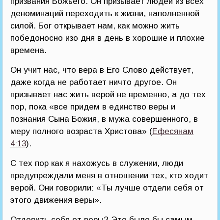
призвания Божьего. Он призывает людей из всех
деноминаций переходить к жизни, наполненной
силой. Бог открывает нам, как можно жить
победоносно изо дня в день в хорошие и плохие
времена.
Он учит нас, что вера в Его Слово действует,
даже когда не работает ничто другое. Он
призывает нас жить верой не временно, а до тех
пор, пока «все придем в единство веры и
познания Сына Божия, в мужа совершенного, в
меру полного возраста Христова» (
Ефесянам
4:13
).
С тех пор как я нахожусь в служении, люди
предупреждали меня в отношении тех, кто ходит
верой. Они говорили: «Ты лучше отдели себя от
этого движения веры».
Отделить себя от веры? Это было бы самым