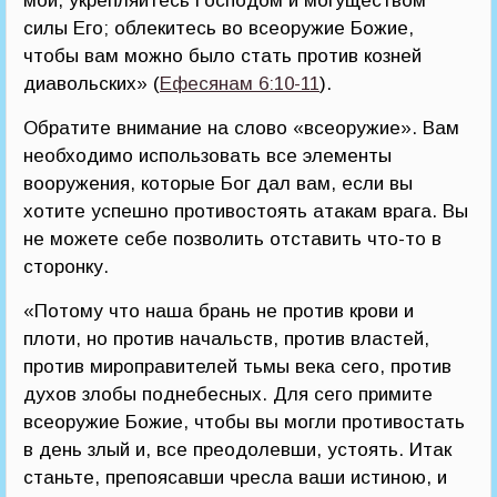
мои, укрепляйтесь Господом и могуществом
силы Его; облекитесь во всеоружие Божие,
чтобы вам можно было стать против козней
диавольских» (
Ефесянам 6:10-11
).
Обратите внимание на слово «всеоружие». Вам
необходимо использовать все элементы
вооружения, которые Бог дал вам, если вы
хотите успешно противостоять атакам врага. Вы
не можете себе позволить отставить что-то в
сторонку.
«Потому что наша брань не против крови и
плоти, но против начальств, против властей,
против мироправителей тьмы века сего, против
духов злобы поднебесных. Для сего примите
всеоружие Божие, чтобы вы могли противостать
в день злый и, все преодолевши, устоять. Итак
станьте, препоясавши чресла ваши истиною, и