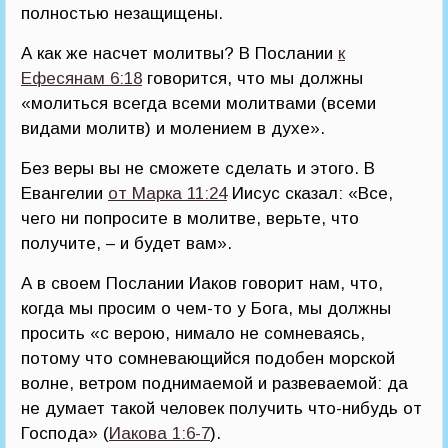
полностью незащищены.
А как же насчет молитвы? В Послании
к
Ефесянам 6:18
говорится, что мы должны
«молиться всегда всеми молитвами (всеми
видами молитв) и молением в духе».
Без веры вы не сможете сделать и этого. В
Евангелии
от Марка 11:24
Иисус сказал: «Все,
чего ни попросите в молитве, верьте, что
получите, – и будет вам».
А в своем Послании Иаков говорит нам, что,
когда мы просим о чем-то у Бога, мы должны
просить «с верою, нимало не сомневаясь,
потому что сомневающийся подобен морской
волне, ветром поднимаемой и развеваемой: да
не думает такой человек получить что-нибудь от
Господа» (
Иакова 1:6-7
).