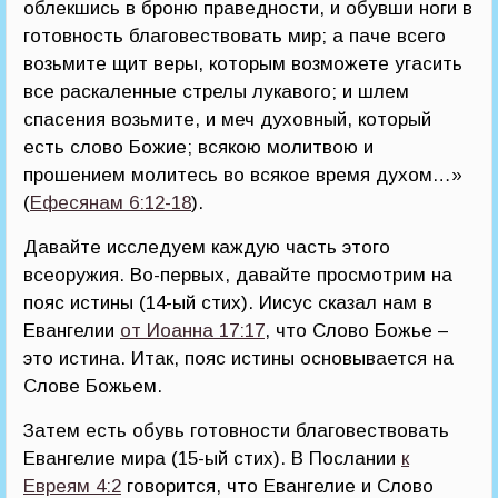
облекшись в броню праведности, и обувши ноги в
готовность благовествовать мир; а паче всего
возьмите щит веры, которым возможете угасить
все раскаленные стрелы лукавого; и шлем
спасения возьмите, и меч духовный, который
есть слово Божие; всякою молитвою и
прошением молитесь во всякое время духом…»
(
Ефесянам 6:12-18
).
Давайте исследуем каждую часть этого
всеоружия. Во-первых, давайте просмотрим на
пояс истины (14-ый стих). Иисус сказал нам в
Евангелии
от Иоанна 17:17
, что Слово Божье –
это истина. Итак, пояс истины основывается на
Слове Божьем.
Затем есть обувь готовности благовествовать
Евангелие мира (15-ый стих). В Послании
к
Евреям 4:2
говорится, что Евангелие и Слово