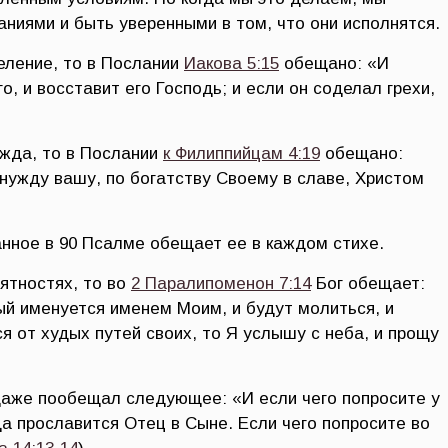
ниями и быть уверенными в том, что они исполнятся.
еление, то в Послании
Иакова 5:15
обещано: «И
, и восставит его Господь; и если он соделал грехи,
ужда, то в Послании
к Филиппийцам 4:19
обещано:
 нужду вашу, по богатству Своему в славе, Христом
анное в 90 Псалме обещает ее в каждом стихе.
ятностях, то во
2 Паралипоменон 7:14
Бог обещает:
ый именуется именем Моим, и будут молиться, и
я от худых путей своих, то Я услышу с неба, и прощу
даже пообещал следующее: «И если чего попросите у
а прославится Отец в Сыне. Если чего попросите во