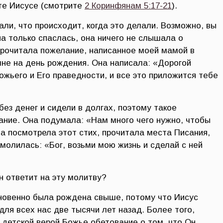
те Иисусе (смотрите
2 Коринфянам 5:17-21
).
ли, что происходит, когда это делали. Возможно, вы
она только спаслась, она ничего не слышала о
рочитала пожелание, написанное моей мамой в
мне на день рождения. Она написала: «Дорогой
жьего и Его праведности, и все это приложится тебе
без денег и сидели в долгах, поэтому такое
ание. Она подумала: «Нам много чего нужно, чтобы
а посмотрела этот стих, прочитала места Писания,
омолилась: «Бог, возьми мою жизнь и сделай с ней
н ответит на эту молитву?
новенно была рождена свыше, потому что Иисус
для всех нас две тысячи лет назад. Более того,
 детской верой Божье обетование о том, что Он