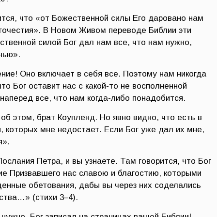
ится, что «от Божественной силы Его даровано нам
агочестия». В Новом Живом переводе Библии эти
ственной силой Бог дал нам все, что нам нужно,
нью».
е! Оно включает в себя все. Поэтому нам никогда
что Бог оставит нас с какой-то не восполненной
наперед все, что нам когда-либо понадобится.
 об этом, брат Коупленд. Но явно видно, что есть в
 которых мне недостает. Если Бог уже дал их мне,
я».
Послания Петра, и вы узнаете. Там говорится, что Бог
ние Призвавшего нас славою и благостию, которыми
ценные обетования, дабы вы через них соделались
ства…» (стихи 3–4).
 нужно, Бог записал на страницах вашей Библии!