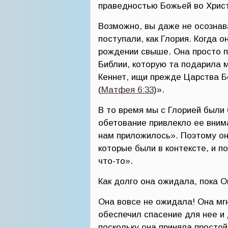
праведностью Божьей во Хрис
Возможно, вы даже не осознава
поступали, как Глория. Когда 
рождении свыше. Она просто п
Библии, которую та подарила 
Кеннет, ищи прежде Царства Бо
(
Матфея 6:33
)».
В то время мы с Глорией были 
обетование привлекло ее вним
нам приложилось». Поэтому он
которые были в контексте, и п
что-то».
Как долго она ожидала, пока О
Она вовсе не ожидала! Она мг
обеспечил спасение для нее и 
поскольку она приняла простой