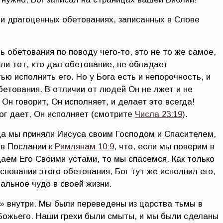
 и драгоценных обетованиях, записанных в Слове
 обетования по поводу чего-то, это не то же самое,
сли тот, кто дал обетование, не обладает
ю исполнить его. Но у Бога есть и непорочность, и
бетования. В отличии от людей Он не лжет и не
Он говорит, Он исполняет, и делает это всегда!
ог дает, Он исполняет (смотрите
Числа 23:19
).
гда мы приняли Иисуса своим Господом и Спасителем,
 в Послании
к Римлянам 10:9
, что, если мы поверим в
даем Его Своими устами, то мы спасемся. Как только
сновании этого обетования, Бог тут же исполнил его,
льное чудо в своей жизни.
 внутри. Мы были переведены из царства тьмы в
Божьего. Наши грехи были смыты, и мы были сделаны