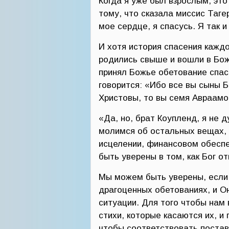
Когда я уже был взрослым, это
тому, что сказала миссис Таге
мое сердце, я спасусь. Я так и
И хотя история спасения каждо
родились свыше и вошли в Бож
принял Божье обетование спас
говорится: «Ибо все вы сыны 
Христовы, то вы семя Авраамо
«Да, но, брат Коупленд, я не 
молимся об остальных вещах, 
исцелении, финансовом обеспе
быть уверены в том, как Бог от
Мы можем быть уверены, если
драгоценных обетованиях, и О
ситуации. Для того чтобы нам 
стихи, которые касаются их, и
чтобы соответствовать постав