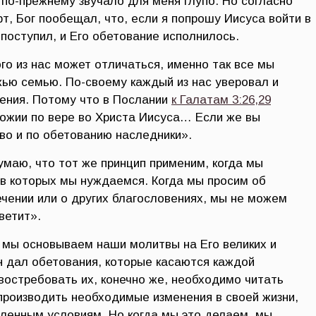
 по-прежнему звучало для меня глупо. Но согласно
рт, Бог пообещал, что, если я попрошу Иисуса войти в
 поступил, и Его обетование исполнилось.
го из нас может отличаться, именно так все мы
ью семью. По-своему каждый из нас уверовал и
ения. Потому что в Послании
к Галатам 3:26,29
Божии по вере во Христа Иисуса… Если же вы
во и по обетованию наследники».
думаю, что тот же принцип применим, когда мы
в которых мы нуждаемся. Когда мы просим об
чении или о других благословениях, мы не можем
ветит».
 мы основываем наши молитвы на Его великих и
н дал обетования, которые касаются каждой
востребовать их, конечно же, необходимо читать
 производить необходимые изменения в своей жизни,
ленным условиям. Но когда мы это делаем, мы