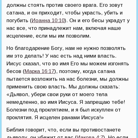
должны стоять против своего врага. Его зовут
сатана, и он приходит, чтобы украсть, убить и
погубить (
Иоанна 10:10
). Он и его бесы украдут у
нас все, что принадлежит нам, включая наше
исцеление, если мы им позволим.
Но благодарение Богу, нам не нужно позволять
им это делать! У нас есть над ними власть.
Иисус сказал, что во имя Его мы можем изгонять
бесов (
Марка 16:17
), поэтому, когда сатана
пытается возложить на нас болезни, мы должны
применить свою власть. Мы должны сказать:
«Дьявол, убери свои руки от моего тела
немедленно, во имя Иисуса. Я запрещаю тебе!
Болезни под проклятием, и я был искуплен от
проклятия. Я исцелен ранами Иисуса!»
Библия говорит, что, если вы противостанете
дьяволу, он убежит от вас (
Иакова 4:7
). Но если