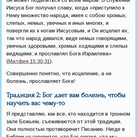
он может поделиться со всем миром. В служении
Иисуса Бог получал славу, когда «приступило к
Нему множество народа, имея с собою хромых,
слепых, немых, увечных и иных многих, и
повергли их к ногам Иисусовым, и Он исцелил их;
так что народ дивился, видя немых говорящими,
увечных здоровыми, хромых ходящими и слепых
видящими; и прославлял Бога Израилева»
(
Матфея 15:30-31
).
Совершенно понятно, что исцеление, а не
болезнь, прославляет Бога!
Традиция 2: Бог дает вам болезнь, чтобы
научить вас чему-то
Я представляю, как все, кто находится в тронном
зале Божьем, съеживаются от этой традиции.
Она полностью противоречит Писанию. Нигде в
Библии не говорится, что Бог сказал, что мы