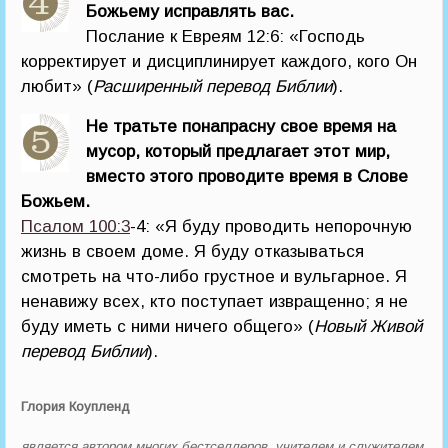
Божьему исправлять вас.
Послание к Евреям 12:6: «Господь
корректирует и дисциплинирует каждого, кого Он
любит» (
Расширенный перевод Библии
).
Не тратьте понапрасну свое время на
мусор, который предлагает этот мир,
вместо этого проводите время в Слове
Божьем.
Псалом 100:3
-4: «Я буду проводить непорочную
жизнь в своем доме. Я буду отказываться
смотреть на что-либо грустное и вульгарное. Я
ненавижу всех, кто поступает извращенно; я не
буду иметь с ними ничего общего» (
Новый Живой
перевод Библии
).
Глория Коупленд
является автором многих бестселлеров, учителем и служителем