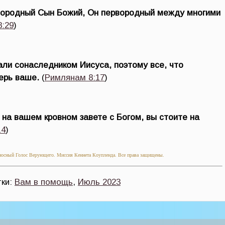
нородный Сын Божий, Он первородный между многими
:29
)
али сонаследником Иисуса, поэтому все, что
ерь ваше.
(
Римлянам 8:17
)
 на вашем кровном завете с Богом, вы стоите на
14
)
осный Голос Верующего. Миссия Кеннета Коупленда. Все права защищены.
тки:
Вам в помощь
,
Июль 2023