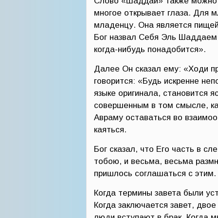
Слово «Шаддай» также можно 
многое открывает глаза. Для 
младенцу. Она является пищей
Бог назвал Себя Эль Шаддаем,
когда-нибудь понадобится».
Далее Он сказал ему: «Ходи п
говорится: «Будь искренне не
языке оригинала, становится я
совершенным в том смысле, ка
Авраму оставаться во взаимоо
каяться.
Бог сказал, что Его часть в 
тобою, и весьма, весьма разм
пришлось соглашаться с этим. 
Когда термины завета были ус
Когда заключается завет, двое
люди вступают в брак. Когда мы