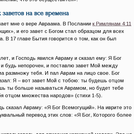
 заветов на все времена
ает мне о вере Авраама. В Послании
к Римлянам 4:11
щих», и его завет с Богом стал образцом для всех
. В 17 главе Бытия говорится о том, как он был
ет, и Господь явился Авраму и сказал ему: Я Бог
и будь непорочен, и поставлю завет Мой между
а размножу тебя. И пал Аврам на лицо свое. Бог
азал: Я – вот завет Мой с тобою: ты будешь отцом
шь ты больше называться Аврамом, но будет тебе
я отцом множества народов» (стихи 1-5).
дь сказал Авраму: «Я Бог Всемогущий». На иврите это
уквальный перевод этих слов: «Я Бог, Которого более