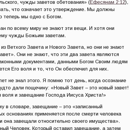
ьского, чужды заветов обетования» (
Ефесянам 2:12
),
нать, что означает это утверждение. Мы должны
то теперь мы одно с Богом.
н по всему миру не знают эти вещи. И хотя они
ему чужды Божьим заветам.
 из Ветхого Завета и Нового Завета, но они не знают
завет». Они не знают, что эти два завета являются
законными документами, данными Богом Своим людям
тся Его воля и то, что Он обеспечил для них.
лет не знал этого. Я помню тот день, когда осознание
будто дали пощечину: «Новый Завет – это новый завет!
 воля и завещание Господа Иисуса Христа!»
у в словаре, завещание – это «записанный
ных основаниях применяется после смерти человека
ли она завещали относительно своего имущества».
нный Человек, Который оставил завещание, а затем