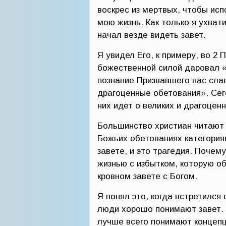
воскрес из мертвых, чтобы ис
мою жизнь. Как только я ухвати
начал везде видеть завет.
Я увидел Его, к примеру, во 2 
божественной силой даровал «
познание Призвавшего нас сла
драгоценные обетования». Сего
них идет о великих и драгоцен
Большинство христиан читают 
Божьих обетованиях категория
завете, и это трагедия. Почем
жизнью с избытком, которую о
кровном завете с Богом.
Я понял это, когда встретился
люди хорошо понимают завет. 
лучше всего понимают концепц