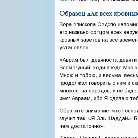
Образец для всех кровных
Вера епископа Оедэпо напомин
его названо «отцом всех верую
кровных заветов на все времена
установлен.
«Аврам был девяноста девяти л
Всемогущий; ходи предо Мною 
Мною и тобою, и весьма, весьм
продолжал говорить с ним и ск
множества народов, и не буде
имя: Авраам, ибо Я сделаю теб
Обратите внимание, что Госпо
звучит так: «Я Эль Шаддай». Б
чем достаточно».