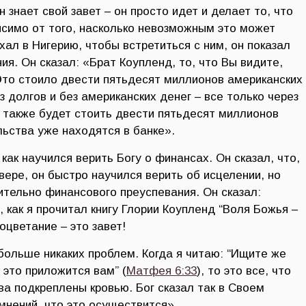
он знает свой завет – он просто идет и делает то, что
исимо от того, насколько невозможным это может
хал в Нигерию, чтобы встретиться с ним, он показал
я. Он сказал: «Брат Коупленд, то, что Вы видите,
Это стоило двести пятьдесят миллионов американских
 долгов и без американских денег – все только через
т также будет стоить двести пятьдесят миллионов
льства уже находятся в банке».
как научился верить Богу о финансах. Он сказал, что,
 вере, он быстро научился верить об исцелении, но
ительно финансового преуспевания. Он сказал:
 как я прочитал книгу Глории Коупленд “Воля Божья –
оцветание – это завет!
, больше никаких проблем. Когда я читаю: “Ищите же
это приложится вам” (
Матфея 6:33
), то это все, что
ва подкреплены кровью. Бог сказал так в Своем
омнений, что это осуществится».