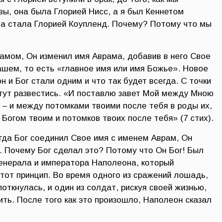
вы, она была Глорией Нисс, а я был Кеннетом
на стала Глорией Коупленд. Почему? Потому что мы
рамом, Он изменил имя Аврама, добавив в него Свое
ашем, то есть «главное имя или имя Божье». Новое
н и Бог стали одним и что так будет всегда. С точки
могут развестись. «И поставлю завет Мой между Мною
, – и между потомками твоими после тебя в роды их,
 Богом твоим и потомков твоих после тебя» (7 стих).
да Бог соединил Свое имя с именем Аврам, Он
. Почему Бог сделал это? Потому что Он Бог! Был
генерала и императора Наполеона, который
тот принцип. Во время одного из сражений лошадь,
поткнулась, и один из солдат, рискуя своей жизнью,
ть. После того как это произошло, Наполеон сказал