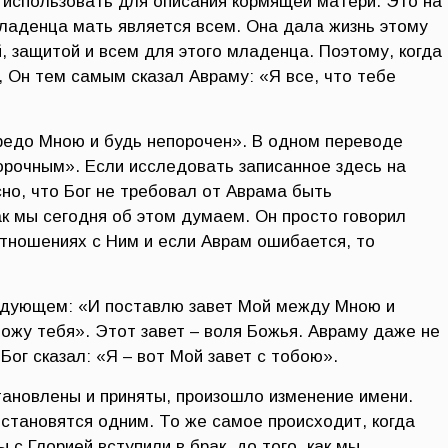
использовать для описания кормящей матери. Это на
младенца мать является всем. Она дала жизнь этому
, защитой и всем для этого младенца. Поэтому, когда
 Он тем самым сказал Авраму: «Я все, что тебе
редо Мною и будь непорочен». В одном переводе
порочным». Если исследовать записанное здесь на
сно, что Бог не требовал от Аврама быть
к мы сегодня об этом думаем. Он просто говорил
тношениях с Ним и если Аврам ошибается, то
следующем: «И поставлю завет Мой между Мною и
ножу тебя». Этот завет – воля Божья. Авраму даже не
Бог сказал: «Я – вот Мой завет с тобою».
тановлены и приняты, произошло изменение имени.
 становятся одним. То же самое происходит, когда
 с Глорией вступили в брак, до того, как мы