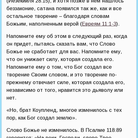
(Иезекииля 28:15), и хотя позже в нем нашлось
беззаконие, сатана появился так же, как и все
остальное творение – благодаря словам
Божьим, наполненным верой (
Евреям 11:1-3
).
Напомните ему об этом в следующий раз, когда
он придет, пытаясь сказать вам, что Слово
Божье не сработает для вас. Напомните ему,
что он унижает силу, которая создала его.
Напомните ему о том, что Бог создал все
творение Своим словом, и это творение по-
прежнему отвечает силе, которая создала его,
независимо от того, нравится это дьяволу или
нет.
«Но, брат Коупленд, многое изменилось с тех
пор, как Бог создал землю».
Слово Божье не изменилось. В Псалме 118:89
говорится: «На веки, Господи, слово Твое