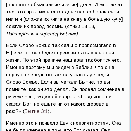
[прошлые обманчивые и злые] дела. И многие из
тех, кто практиковал колдовство, собрали свои
книги и [сложив их книга на книгу в большую кучу]
сожгли их перед всеми» (стихи 18-19,
Расширенный перевод Библии).
Если Слово Божье так сильно превозмогало в
Ефесе, то оно будет превозмогать и в вашей
жизни. По этой причине наш враг так боится его.
Именно поэтому мы видим в Библии, что он в
первую очередь пытается украсть у людей
Слово Божье. Если вы читали Бытие, то вы
помните, как он это делал. Он посеял сомнение в
разуме Евы, задав ей вопрос: «Подлинно ли
сказал Бог: не ешьте ни от какого дерева в
раю?» (
Бытие 3:1
).
Именно это и привело Еву к неприятностям. Она
не была уверена в том, что Бог сказал. Она