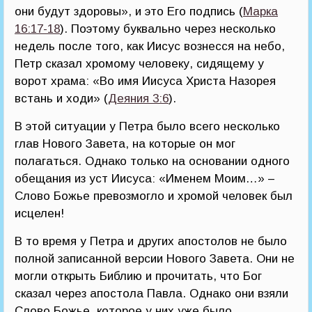
они будут здоровы», и это Его подпись (
Марка
16:17-18
). Поэтому буквально через несколько
недель после того, как Иисус вознесся на небо,
Петр сказал хромому человеку, сидящему у
ворот храма: «Во имя Иисуса Христа Назорея
встань и ходи» (
Деяния 3:6
).
В этой ситуации у Петра было всего несколько
глав Нового Завета, на которые он мог
полагаться. Однако только на основании одного
обещания из уст Иисуса: «Именем Моим…» –
Слово Божье превозмогло и хромой человек был
исцелен!
В то время у Петра и других апостолов не было
полной записанной версии Нового Завета. Они не
могли открыть Библию и прочитать, что Бог
сказал через апостола Павла. Однако они взяли
Слово Божье, которое у них уже было,