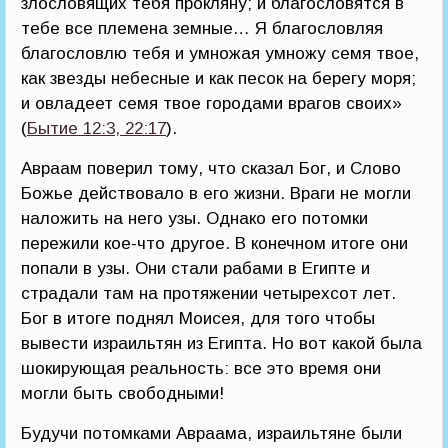
злословящих тебя прокляну; и благословятся в
тебе все племена земные… Я благословляя
благословлю тебя и умножая умножу семя твое,
как звезды небесные и как песок на берегу моря;
и овладеет семя твое городами врагов своих»
(
Бытие 12:3, 22:17
).
Авраам поверил тому, что сказал Бог, и Слово
Божье действовало в его жизни. Враги не могли
наложить на него узы. Однако его потомки
пережили кое-что другое. В конечном итоге они
попали в узы. Они стали рабами в Египте и
страдали там на протяжении четырехсот лет.
Бог в итоге поднял Моисея, для того чтобы
вывести израильтян из Египта. Но вот какой была
шокирующая реальность: все это время они
могли быть свободными!
Будучи потомками Авраама, израильтяне были