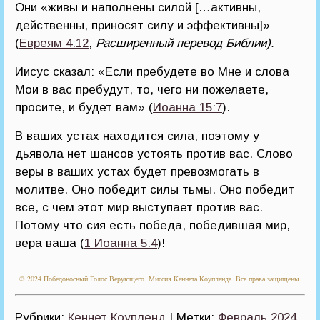
Они «живы и наполнены силой […активны,
действенны, приносят силу и эффективны]»
(
Евреям 4:12
,
Расширенный перевод Библии).
Иисус сказал: «Если пребудете во Мне и слова
Мои в вас пребудут, то, чего ни пожелаете,
просите, и будет вам» (
Иоанна 15:7
).
В ваших устах находится сила, поэтому у
дьявола нет шансов устоять против вас. Слово
веры в ваших устах будет превозмогать в
молитве. Оно победит силы тьмы. Оно победит
все, с чем этот мир выступает против вас.
Потому что сия есть победа, победившая мир,
вера ваша (
1 Иоанна 5:4
)!
© 2024 Победоносный Голос Верующего. Миссия Кеннета Коупленда. Все права защищены.
Рубрики:
Кеннет Коупленд
| Метки:
Февраль 2024