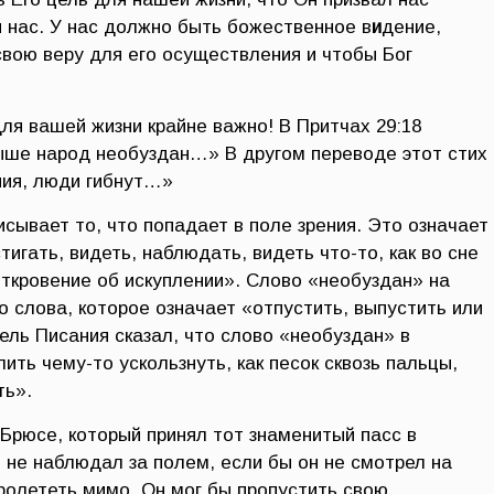
я нас. У нас должно быть божественное в
и
дение,
вою веру для его осуществления и чтобы Бог
ля вашей жизни крайне важно! В Притчах 29:18
выше народ необуздан…» В другом переводе этот стих
ия, люди гибнут…»
исывает то, что попадает в поле зрения. Это означает
тигать, видеть, наблюдать, видеть что-то, как во сне
откровение об искуплении». Слово «необуздан» на
о слова, которое означает «отпустить, выпустить или
ель Писания сказал, что слово «необуздан» в
ить чему-то ускользнуть, как песок сквозь пальцы,
ть».
Брюсе, который принял тот знаменитый пасс в
 не наблюдал за полем, если бы он не смотрел на
пролететь мимо. Он мог бы пропустить свою