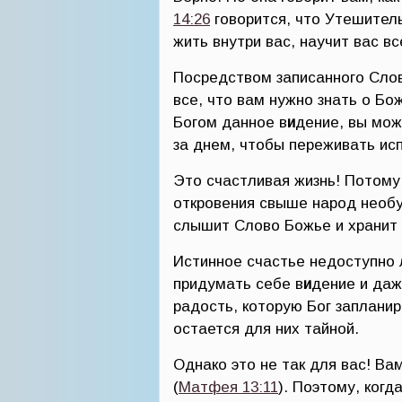
14:26
говорится, что Утешител
жить внутри вас, научит вас вс
Посредством записанного Слов
все, что вам нужно знать о Бо
Богом данное в
и
дение, вы мож
за днем, чтобы переживать исп
Это счастливая жизнь! Потому ч
откровения свыше народ необу
слышит Слово Божье и хранит 
Истинное счастье недоступно 
придумать себе в
и
дение и даж
радость, которую Бог запланир
остается для них тайной.
Однако это не так для вас! В
(
Матфея 13:11
). Поэтому, ког