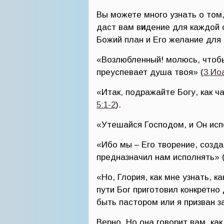
Вы можете много узнать о том,
даст вам в
и
дение для каждой 
Божий план и Его желание для в
«Возлюбленный! молюсь, чтобы
преуспевает душа твоя» (
3 Ио
«Итак, подражайте Богу, как 
5:1-2
).
«Утешайся Господом, и Он исп
«Ибо мы – Его творение, созд
предназначил нам исполнять» 
«Но, Глория, как мне узнать, 
пути Бог приготовил конкретно
быть пастором или я призван з
Верно. Но она говорит вам, ка