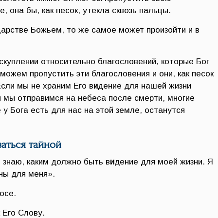
, она бы, как песок, утекла сквозь пальцы.
арстве Божьем, то же самое может произойти и в
искуплении относительно благословений, которые Бог
можем пропустить эти благословения и они, как песок
Если мы не храним Его в
и
дение для нашей жизни
я мы отправимся на небеса после смерти, многие
у Бога есть для нас на этой земле, останутся
ваться тайной
е знаю, каким должно быть в
и
дение для моей жизни. Я
ны для меня».
осе.
 Его Слову.