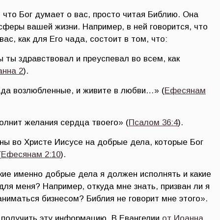
 что Бог думает о вас, просто читая Библию. Она
сферы вашей жизни. Например, в ней говорится, что
ас, как для Его чада, состоит в том, что:
 ты здравствовал и преуспевал во всем, как
анна 2
).
чада возлюбленные, и живите в любви…» (
Ефесянам
олнит желания сердца твоего» (
Псалом 36:4
).
аны во Христе Иисусе на добрые дела, которые Бог
(
Ефесянам 2:10
).
какие именно добрые дела я должен исполнять и какие
 для меня? Например, откуда мне знать, призван ли я
аниматься бизнесом? Библия не говорит мне этого».
к получить эту информацию. В Евангелии
от Иоанна