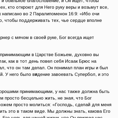
 и обильное благословение, и Он ищет, чтобы
ех, кто откроют для Него руку веры и возьмут все,
ак написано во 2 Паралипоменон 16:9: «Ибо очи
, чтобы поддерживать тех, чье сердце вполне
рнер с мячом в своей руке, Бог всегда ищет
 принимающим в Царстве Божьем, духовно вы
ак, как в тот день повел себя Исаак Брюс на
л, что он там делал. Он понимал план игры и был
й. У него было в
и
дение завоевать Супербол, и это
орошими принимающими, у нас также должна быть
 просто бесцельно жить, не зная, что Бог
можем просто молиться: «Господь, сделай для меня
вить это в таком виде. Мы должны знать, какова Его
 Его цель для нашей жизни, что Он призвал нас