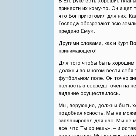
В Его руке есть хорошие планы
принести их кому-то. Он ищет т
что Бог приготовил для них. К
Господа обозревают всю землю
предано Ему».
Другими словами, как и Курт Во
принимающего!
Для того чтобы быть хорошим
должны во многом вести себя т
футбольном поле. Он точно зна
полностью сосредоточен на не
в
и
дение осуществилось.
Мы, верующие, должны быть х
подобная ясность. Мы не можем
запланировал для нас. Мы не 
все, что Ты хочешь», – и оста
воля для нас. Мы должны знать