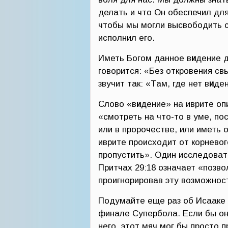
делать и что Он обеспечил дл
чтобы мы могли высвободить с
исполнил его.
Иметь Богом данное в
и
дение д
говорится: «Без откровения с
звучит так: «Там, где нет в
и
ден
Слово «в
и
дение» на иврите оп
«смотреть на что-то в уме, пос
или в пророчестве, или иметь 
иврите происходит от корневог
пропустить». Один исследоват
Притчах 29:18 означает «позвол
проигнорировав эту возможнос
Подумайте еще раз об Исааке 
финале Супербола. Если бы он
него, этот мяч мог бы просто 