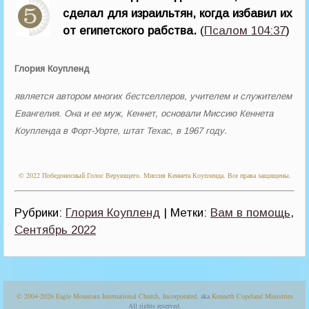
сделал для израильтян, когда избавил их
от египетского рабства.
(
Псалом 104:37
)
Глория Коупленд
является автором многих бестселлеров, учителем и служителем
Евангелия. Она и ее муж, Кеннет, основали Миссию Кеннета
Коупленда в Форт-Уорте, штат Техас, в 1967 году.
© 2022 Победоносный Голос Верующего. Миссия Кеннета Коупленда. Все права защищены.
Рубрики:
Глория Коупленд
| Метки:
Вам в помощь
,
Сентябрь 2022
© 2004-2026
Eagle Mountain International Church, Incorporated
, aka
Kenneth Copeland Ministries
All rights reserved.