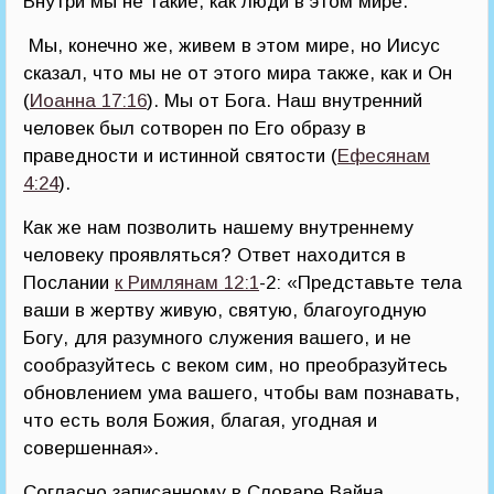
Внутри мы не такие, как люди в этом мире.
Мы, конечно же, живем в этом мире, но Иисус
сказал, что мы не от этого мира также, как и Он
(
Иоанна 17:16
). Мы от Бога. Наш внутренний
человек был сотворен по Его образу в
праведности и истинной святости (
Ефесянам
4:24
).
Как же нам позволить нашему внутреннему
человеку проявляться? Ответ находится в
Послании
к Римлянам 12:1
-2: «Представьте тела
ваши в жертву живую, святую, благоугодную
Богу, для разумного служения вашего, и не
сообразуйтесь с веком сим, но преобразуйтесь
обновлением ума вашего, чтобы вам познавать,
что есть воля Божия, благая, угодная и
совершенная».
Согласно записанному в Словаре Вайна,